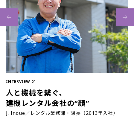
INTERVIEW 01
IN
人と機械を繋ぐ、
建機レンタル会社の“顔”
J. Inoue／レンタル業務課・課長（2013年入社）
T